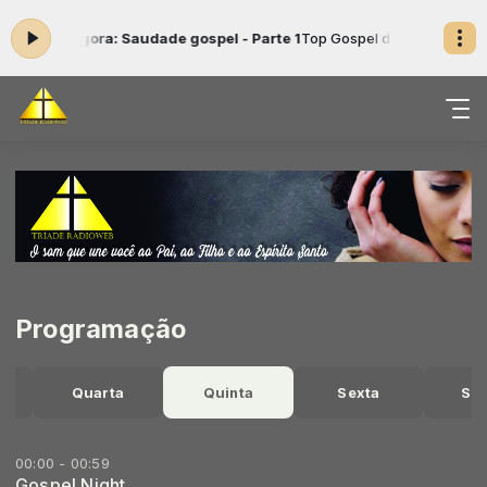
ocando agora: Saudade gospel - Parte 1
Top Gospel das 04:30 às 05:
Programação
Quarta
Quinta
Sexta
Sá
00:00 - 00:59
Gospel Night