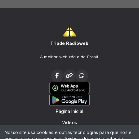
Triade Radioweb
A melhor web rádio do Brasil.
Página Inicial
Vídeos
Nosso site usa cookies e outras tecnologias para que nós e
Promoções
nossos parceiros possamos lembrar de você e entender