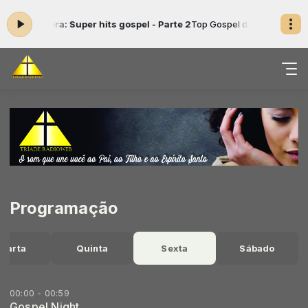
ando agora: Super hits gospel - Parte 2
Top Gospel das 04:30 às 05:
Programação
uarta
Quinta
Sexta
Sábado
00:00 - 00:59
Gospel Night