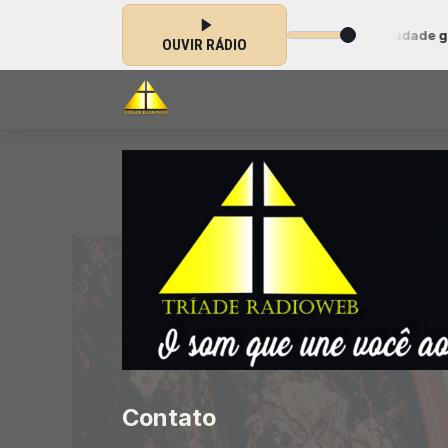
p Gospel das 04:30 às 05:29 -
Tocando agora: Saudade gospel - Parte
OUVIR RÁDIO
Contato