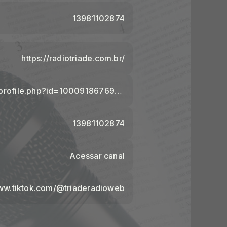
13981102874
https://radiotriade.com.br/
https://www.facebook.com/profile.php?id=100091867692468&locale=pt_BR
13981102874
Acessar canal
www.tiktok.com/@triaderadioweb