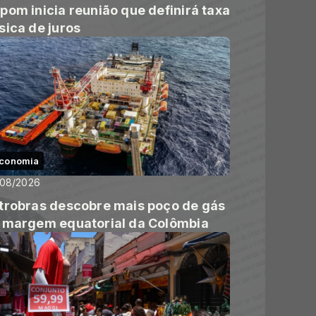
pom inicia reunião que definirá taxa
sica de juros
conomia
/08/2026
trobras descobre mais poço de gás
 margem equatorial da Colômbia