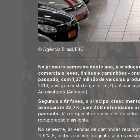
© Agência Brasil/EBC
No primeiro semestre deste ano, a produção
comerciais leves, ônibus e caminhões – cr
passado, com 1,37 milhão de veículos prod
2019, divulgou nesta terça-feira (7) a Associa
Automotores (Anfavea).
Segundo a Anfavea, o principal cresciment
avançaram 23,7%, com 208 mil unidades a m
passado.
Já o segmento de veículos pesados
recuperação mais lenta.
No semestre, as vendas de caminhões recuaram
11,6%. E, embora no mês de junho ambos os s