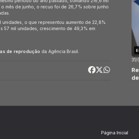
mesmo período do ano passado, somando 216,6 mil
o mês de junho, o recuo foi de 26,7% sobre junho
adas.
il unidades, o que representou aumento de 22,8%
as 57 mil unidades, crescimento de 49,3% em
E
cas de reprodução
da Agência Brasil.
31/
Re
de
Página Inicial