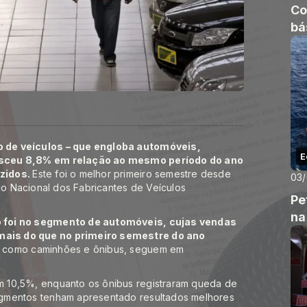
Co
bá
 de veículos – que engloba automóveis,
E
esceu 8,8% em relação ao mesmo período do ano
uzidos.
Este foi o melhor primeiro semestre desde
03
ção Nacional dos Fabricantes de Veículos
Pe
na
o foi no segmento de automóveis, cujas vendas
ais do que no primeiro semestre do ano
, como caminhões e ônibus, seguem em
 10,5%, enquanto os ônibus registraram queda de
egmentos tenham apresentado resultados melhores