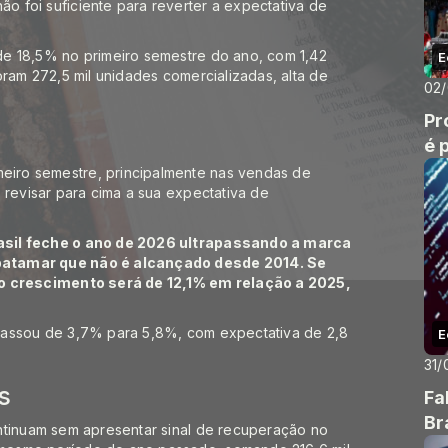
 foi suficiente para reverter a expectativa de
de 18,5% no primeiro semestre do ano, com 1,42
E
oram 272,5 mil unidades comercializadas, alta de
02
Pr
é 
iro semestre, principalmente nas vendas de
 revisar para cima a sua expectativa de
asil feche o ano de 2026 ultrapassando a marca
patamar que não é alcançado desde 2014. Se
 o crescimento será de 12,1% em relação a 2025,
.
passou de 3,7% para 5,8%, com expectativa de 2,8
E
31/
s
Fa
Br
ntinuam sem apresentar sinal de recuperação no