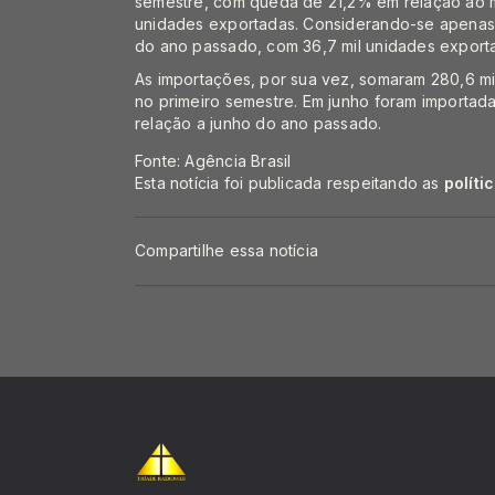
semestre, com queda de 21,2% em relação ao 
unidades exportadas. Considerando-se apenas 
do ano passado, com 36,7 mil unidades export
As importações, por sua vez, somaram 280,6 m
no primeiro semestre. Em junho foram importad
relação a junho do ano passado.
Fonte: Agência Brasil
Esta notícia foi publicada respeitando as
políti
Compartilhe essa notícia