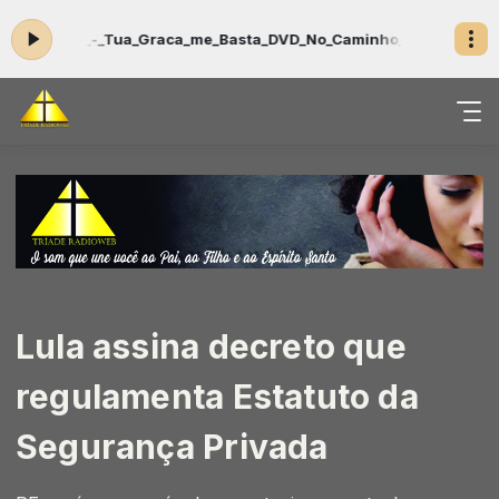
cer_-_Tua_Graca_me_Basta_DVD_No_Caminho_do_Milagre
Programaçã
Lula assina decreto que
regulamenta Estatuto da
Segurança Privada