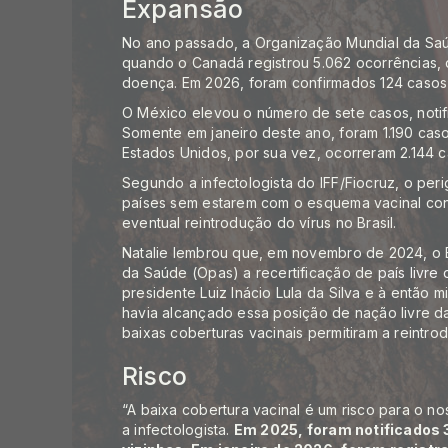
Expansão
No ano passado, a Organização Mundial da Saú
quando o Canadá registrou 5.062 ocorrências, o
doença. Em 2026, foram confirmados 124 casos 
O México elevou o número de sete casos, notif
Somente em janeiro deste ano, foram 1.190 cas
Estados Unidos, por sua vez, ocorreram 2.144 
Segundo a infectologista do IFF/Fiocruz, o peri
países sem estarem com o esquema vacinal con
eventual reintrodução do vírus no Brasil.
Natalie lembrou que, em novembro de 2024, o 
da Saúde (Opas) a recertificação de
país livre
presidente Luiz Inácio Lula da Silva e à então mi
havia alcançado essa posição de nação livre d
baixas coberturas vacinais permitiram a reintro
Risco
“A baixa cobertura vacinal é um risco para o nos
a infectologista.
Em 2025, foram notificados 