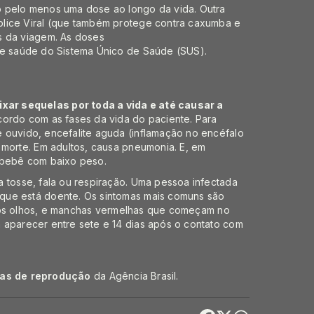
o pelo menos uma dose ao longo da vida. Outra
plice Viral (que também protege contra caxumba e
s da viagem. As doses
de saúde do Sistema Único de Saúde (SUS).
ar sequelas por toda a vida e até causar a
cordo com as fases da vida do paciente. Para
 ouvido, encefalite aguda (inflamação no encéfalo
 morte. Em adultos, causa pneumonia. E, em
 bebê com baixo peso.
 tosse, fala ou respiração. Uma pessoa infectada
que está doente. Os sintomas mais comuns são
ão nos olhos, e manchas vermelhas que começam no
 aparecer entre sete e 14 dias após o contato com
cas de reprodução
da Agência Brasil.