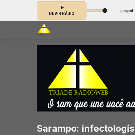
orar das 15:50 às 19:39 -
Tocando agora: Review gospel - Parte 3
OUVIR RÁDIO
Sarampo: infectologis