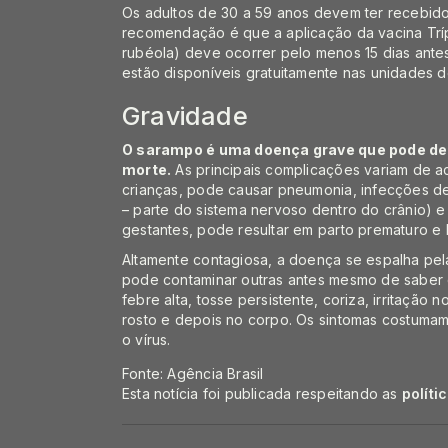
Os adultos de 30 a 59 anos devem ter recebid
recomendação é que a aplicação da vacina Trí
rubéola) deve ocorrer pelo menos 15 dias ante
estão disponíveis gratuitamente nas unidades 
Gravidade
O sarampo é uma doença grave que pode deix
morte.
As principais complicações variam de a
crianças, pode causar pneumonia, infecções de
– parte do sistema nervoso dentro do crânio) e
gestantes, pode resultar em parto prematuro e
Altamente contagiosa, a doença se espalha pela
pode contaminar outras antes mesmo de saber 
febre alta, tosse persistente, coriza, irritaç
rosto e depois no corpo. Os sintomas costumam
o vírus.
Fonte: Agência Brasil
Esta notícia foi publicada respeitando as
políti