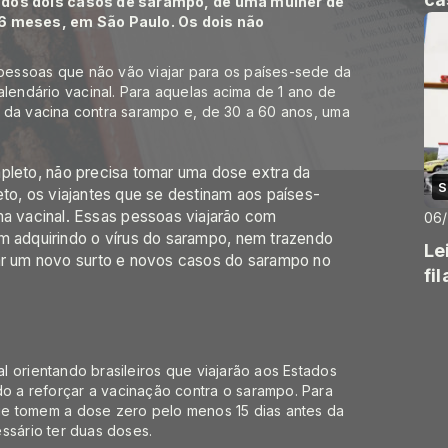
rados dois casos de sarampo, de uma mulher de
 6 meses, em São Paulo. Os dois não
essoas que não vão viajar para os países-sede da
endário vacinal. Para aquelas acima de 1 ano de
 da vacina contra sarampo e, de 30 a 60 anos, uma
mpleto, não precisa tomar uma dose extra da
S
eto, os viajantes que se destinam aos países-
 vacinal. Essas pessoas viajarão com
06
em adquirindo o vírus do sarampo, nem trazendo
Le
tar um novo surto e novos casos do sarampo no
fi
al
orientando brasileiros que viajarão aos Estados
 a reforçar a vacinação contra o sarampo. Para
ue tomem a dose zero pelo menos 15 dias antes da
ssário ter duas doses.