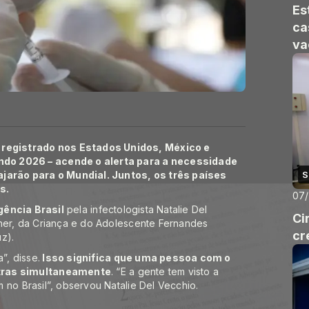
Es
ca
va
registrado nos Estados Unidos, México e
ndo 2026 – acende o alerta para a necessidade
ajarão para o Mundial. Juntos, os três países
S
s.
07
gência Brasil
pela infectologista Natalie Del
Ci
lher, da Criança e do Adolescente Fernandes
cr
z).
”, disse.
Isso significa que uma pessoa com o
utras simultaneamente
. “E a gente tem visto a
 no Brasil”, observou Natalie Del Vecchio.