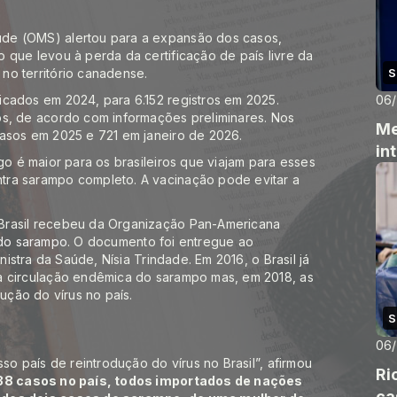
de (OMS) alertou para a expansão dos casos,
 que levou à perda da certificação de país livre da
no território canadense.
S
icados em 2024, para 6.152 registros em 2025.
06
os, de acordo com informações preliminares. Nos
Me
casos em 2025 e 721 em janeiro de 2026.
in
go é maior para os brasileiros que viajam para esses
tra sarampo completo. A vacinação pode evitar a
Brasil recebeu da Organização Pan-Americana
 do sarampo
. O documento foi entregue ao
nistra da Saúde, Nísia Trindade. Em 2016, o Brasil já
a circulação endêmica do sarampo mas, em 2018, as
dução do vírus no país.
S
06
so país de reintrodução do vírus no Brasil”, afirmou
Ri
38 casos no país, todos importados de nações
ca