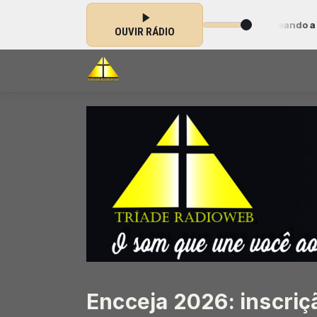
gospel das 09:20 às 10:19 -
Tocando agora: Semeando a palavra - Pa
OUVIR RÁDIO
Encceja 2026: inscriçã