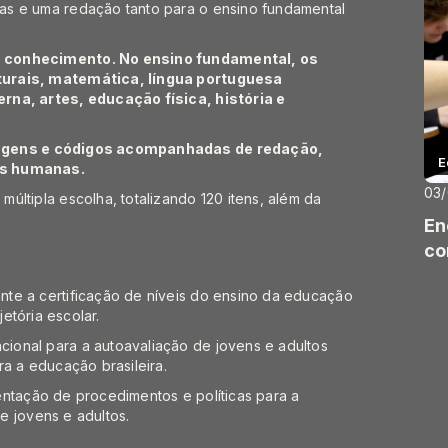
as e uma redação tanto para o ensino fundamental
o conhecimento. No ensino fundamental, os
turais, matemática, língua portuguesa
rna, artes, educação física, história e
uagens e códigos acompanhadas de redação,
E
as humanas.
03
últipla escolha, totalizando 120 itens, além da
En
co
te a certificação de níveis do ensino da educação
jetória escolar.
ional para a autoavaliação de jovens e adultos
ra a educação brasileira.
entação de procedimentos e políticas para a
e jovens e adultos.