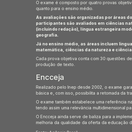
O exame é composto por quatro provas objetiv
quanto para o ensino médio.
As avaliações são organizadas por áreas d
participantes são avaliados em ciências na
(incluindo redação), língua estrangeira mode
geografia.
Já no ensino médio, as áreas incluem ling
matemática, ciências da natureza e ciênci
Cada prova objetiva conta com 30 questões de m
produção de texto.
Encceja
Realizado pelo Inep desde 2002, o exame garan
básica e, com isso, possibilita a retomada da tra
O exame também estabelece uma referência nac
tendo assim uma relevância multidimensional pa
O Encceja ainda serve de baliza para a implem
melhoria da qualidade da oferta da educação d