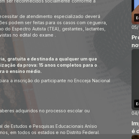
erem ser reconhecidos socialmente conforme a
ecessitar de atendimento especializado deverá
E
ações podem ser feitas para os casos com cegueira,
05
rno do Espectro Autista (TEA), gestantes, lactantes,
vistas no edital do exame
.
Pr
no
ia, gratuita e destinada a qualquer um que
lização da prova: 15 anos completos para o
ra o ensino médio.
para a inscrição do participante no Encceja Nacional
E
saberes adquiridos no processo escolar ou
04
Im
nal de Estudos e Pesquisas Educacionais Anísio
é 
rnos, em todos os estados e no Distrito Federal.