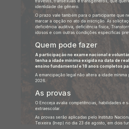
travestis, transexuais e transgêneros, que qu
identidade de gênero.
O prazo vale também para o participante que n
marcar a opção no ato da inscrição. As solicit
deficiência auditiva, deficiência física, Transto
idosos e com outras condições específicas
pre
Quem pode fazer
A participação no exame nacional é voluntár
tenha a idade mínima exigida na data de rea
ensino fundamental e 18 anos completos pa
A emancipação legal não altera a idade mínima 
2026.
As provas
O Encceja avalia competências, habilidades e 
extraescolar.
As provas serão aplicadas pelo Instituto Nacio
Teixeira (Inep) no dia 23 de agosto, em dois tu