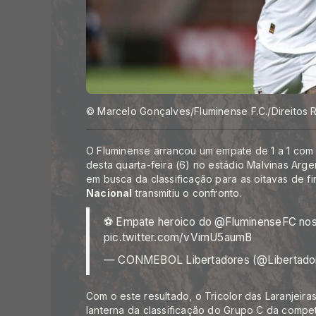
© Marcelo Gonçalves/Fluminense F.C./Direitos
O Fluminense arrancou um empate de 1 a 1 com 
desta quarta-feira (6) no estádio Malvinas Arg
em busca da classificação para as oitavas de f
Nacional
transmitiu o confronto.
⚽ Empate heroico do
@FluminenseFC
nos
pic.twitter.com/vVimU5aumB
— CONMEBOL Libertadores (@Libertad
Com o este resultado, o Tricolor das Laranjei
lanterna da classificação do Grupo C da compe