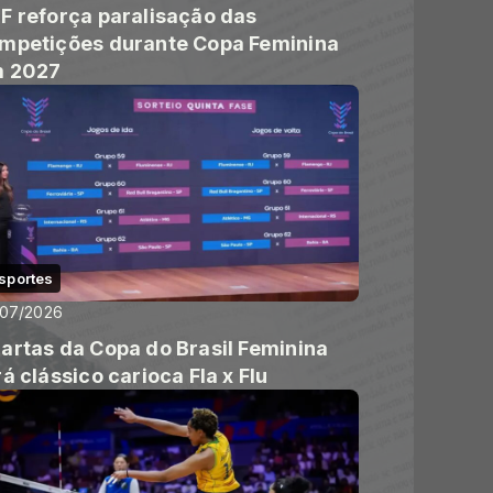
F reforça paralisação das
mpetições durante Copa Feminina
 2027
sportes
/07/2026
artas da Copa do Brasil Feminina
rá clássico carioca Fla x Flu