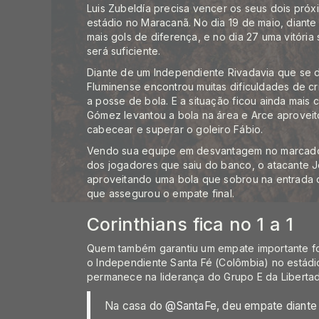
Luis Zubeldía precisa vencer os seus dois pró
estádio no Maracanã. No dia 19 de maio, diante d
mais gols de diferença, e no dia 27 uma vitóri
será suficiente.
Diante de um Independiente Rivadavia que se des
Fluminense encontrou muitas dificuldades de c
a posse de bola. E a situação ficou ainda mais
Gómez levantou a bola na área e Arce aproveito
cabecear e superar o goleiro Fábio.
Vendo sua equipe em desvantagem no marcador
dos jogadores que saiu do banco, o atacante J
aproveitando uma bola que sobrou na entrada d
que assegurou o empate final.
Corinthians fica no 1 a 1
Quem também garantiu um empate importante fora
o Independiente Santa Fé (Colômbia) no estádi
permanece na liderança do Grupo E da Liberta
Na casa do
@SantaFe
, deu empate diant