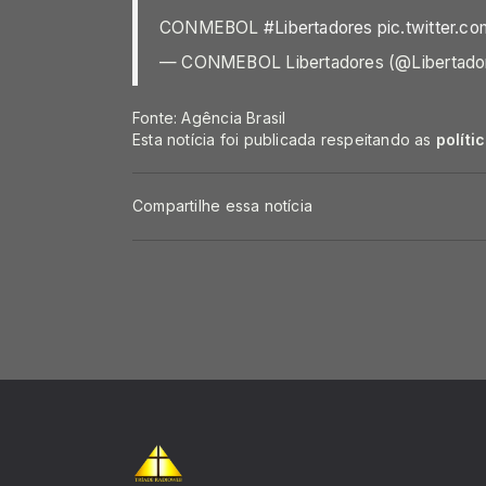
CONMEBOL
#Libertadores
pic.twitter.c
— CONMEBOL Libertadores (@Libertad
Fonte: Agência Brasil
Esta notícia foi publicada respeitando as
políti
Compartilhe essa notícia