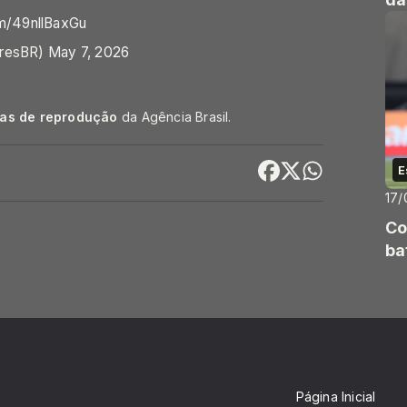
om/49nllBaxGu
oresBR)
May 7, 2026
cas de reprodução
da Agência Brasil.
E
17/
Co
ba
Página Inicial