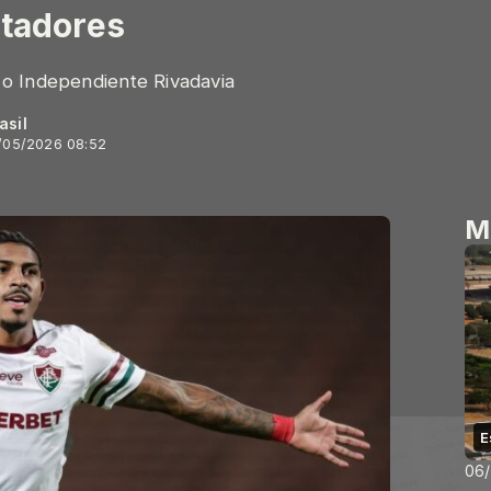
rtadores
m o Independiente Rivadavia
asil
/05/2026 08:52
M
E
06