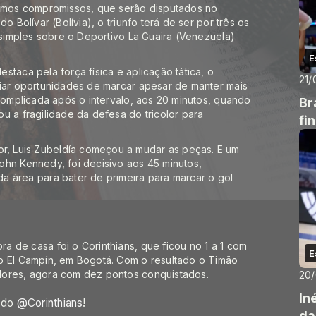
ximos compromissos, que serão disputados no
o Bolívar (Bolívia), o triunfo terá de ser por três os
a simples sobre o Deportivo La Guaira (Venezuela)
E
taca pela força física e aplicação tática, o
21/
riar oportunidades de marcar apesar de manter mais
 complicada após o intervalo, aos 20 minutos, quando
Br
u a fragilidade da defesa do tricolor para
fi
, Luis Zubeldía começou a mudar as peças. E um
ohn Kennedy, foi decisivo aos 45 minutos,
a área para bater de primeira para marcar o gol
 de casa foi o Corinthians, que ficou no 1 a 1 com
E
o El Campín, em Bogotá. Com o resultado o Timão
dores, agora com dez pontos conquistados.
20
In
e do
@Corinthians
!
da