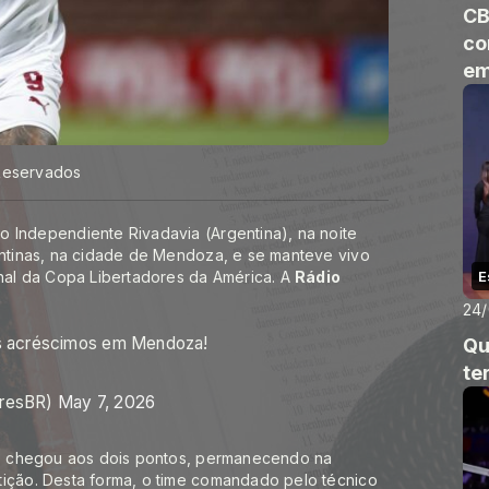
CB
co
em
 Reservados
o Independiente Rivadavia (Argentina), na noite
entinas, na cidade de Mendoza, e se manteve vivo
inal da Copa Libertadores da América. A
Rádio
E
24
 acréscimos em Mendoza!
Qu
te
oresBR)
May 7, 2026
ras chegou aos dois pontos, permanecendo na
tição. Desta forma, o time comandado pelo técnico