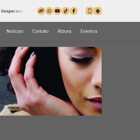
0 às 23:59 -
Tocando agora: 062 - David Quinlan - Abraça-me Lindo
Notícias
Contato
Álbuns
Eventos