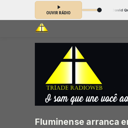
 das 00:00 às 23:59 -
Tocando agora: 062 - David Quinlan - Abraça
OUVIR RÁDIO
Fluminense arranca e