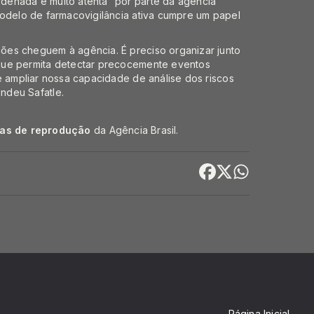
denada e muito atenta” por parte da agência
modelo de farmacovigilância ativa cumpre um papel
ões cheguem à agência. É preciso organizar junto
que permita detectar precocemente eventos
e ampliar nossa capacidade de análise dos riscos
ndeu Safatle.
cas de reprodução
da Agência Brasil.
Página Inicial