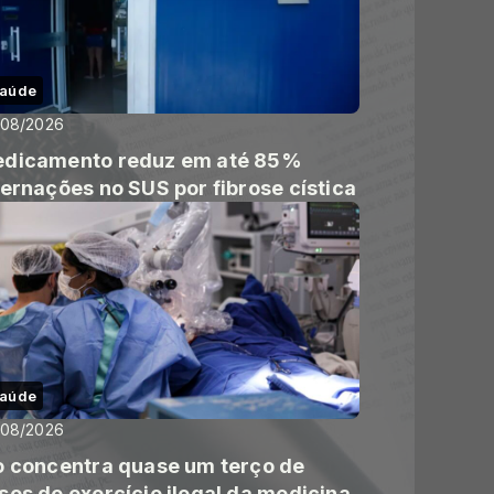
aúde
/08/2026
dicamento reduz em até 85%
ternações no SUS por fibrose cística
aúde
/08/2026
o concentra quase um terço de
sos de exercício ilegal da medicina