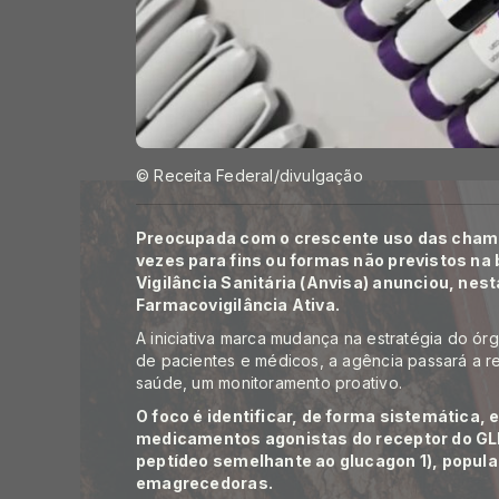
© Receita Federal/divulgação
Preocupada com o crescente uso das cham
vezes para fins ou formas não previstos na b
Vigilância Sanitária (Anvisa) anunciou, nest
Farmacovigilância Ativa.
A iniciativa marca mudança na estratégia do ór
de pacientes e médicos, a agência passará a r
saúde, um monitoramento proativo.
O foco é identificar, de forma sistemática, 
medicamentos agonistas do receptor do GLP‑1
peptídeo semelhante ao glucagon 1), popu
emagrecedoras.