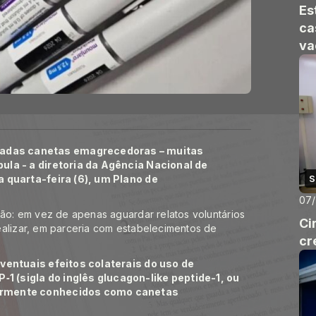
Es
ca
va
adas canetas emagrecedoras – muitas
ula - a diretoria da Agência Nacional de
a quarta-feira (6), um Plano de
S
07
gão: em vez de apenas aguardar relatos voluntários
Ci
ealizar, em parceria com estabelecimentos de
cr
eventuais efeitos colaterais do uso de
 (sigla do inglês glucagon-like peptide-1, ou
larmente conhecidos como canetas