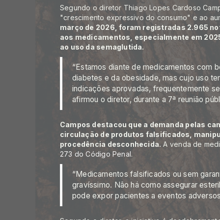
Segundo o diretor Thiago Lopes Cardoso Campo
"crescimento expressivo do consumo" e ao aum
março de 2026, foram registradas 2.965 no
aos medicamentos, especialmente em 2025
ao uso da semaglutida.
“Estamos diante de medicamentos com be
diabetes e da obesidade, mas cujo uso te
indicações aprovadas, frequentemente s
afirmou o diretor, durante a 7ª reunião públ
Campos destacou que a demanda pelas can
circulação de produtos falsificados, mani
procedência desconhecida.
A venda de medi
273 do Código Penal
.
“Medicamentos falsificados ou sem garant
gravíssimo. Não há como assegurar esteril
pode expor pacientes a eventos adversos s