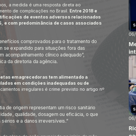
s, a medida é uma resposta direta ao
ento de complicações no Brasil.
Entre 2018 e
tificações de eventos adversos relacionados
, e com predominância de casos associados
S
06
nefícios comprovados para o tratamento do
Me
m se expandido para situações fora das
in
em acompanhamento clínico adequado”,
ica da diretoria da agência.
etas emagrecedoras tem alimentado a
pulados em condições inadequadas ou de
camentos irregulares é
crime previsto no artigo nº
ia de origem representam um risco sanitário
S
idade, qualidade, dosagem ou eficácia, o que
06
érios e a danos irreversíveis.”
Ri
ca