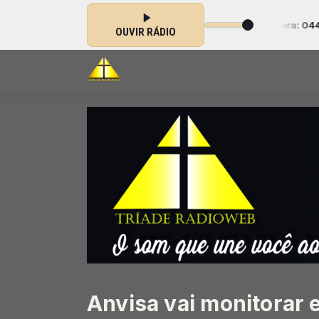
sical Gospel das 00:00 às 23:59 -
Tocando agora: 044 - John Dias -
OUVIR RÁDIO
Anvisa vai monitorar e