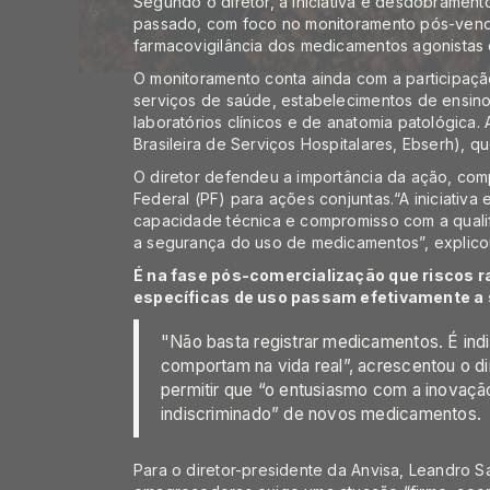
Segundo o diretor, a iniciativa é desdobramen
passado, com foco no monitoramento pós-vend
farmacovigilância dos medicamentos agonistas 
O monitoramento conta ainda com a participaçã
serviços de saúde, estabelecimentos de ensino 
laboratórios clínicos e de anatomia patológica
Brasileira de Serviços Hospitalares, Ebserh), qu
O diretor defendeu a importância da ação, c
Federal (PF) para ações conjuntas.“A iniciativa
capacidade técnica e compromisso com a qualifi
a segurança do uso de medicamentos”, explic
É na fase pós-comercialização que riscos r
específicas de uso passam efetivamente a 
"Não basta registrar medicamentos. É i
comportam na vida real”, acrescentou o d
permitir que “o entusiasmo com a inovaçã
indiscriminado” de novos medicamentos.
Para o diretor-presidente da Anvisa, Leandro S