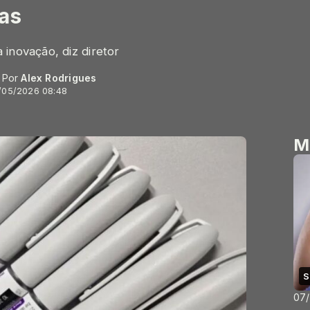
as
inovação, diz diretor
- Por
Alex Rodrigues
/05/2026 08:48
M
S
07