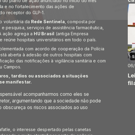
to do plano de ação anunciado no início do mês
a e no fortalecimento das ações de
do receptor do GLP-1.
o voluntária da
Rede Sentinela
, composta por
e pesquisa, serviços de assistência farmacêutica,
. A ação agrega a
HU Brasil
(antiga Empresa
e reúne hospitais universitários em todo o país.
omplementada com
acordo de cooperação
da Polícia
 está aberta à adesão de outros hospitais com
S
cação das notificações à vigilância sanitária e com
06
ou Campos.
Le
aros, tardios ou associados a situações
se manifestar.
fi
ndispensável acompanharmos como eles se
iretor, argumentando que a sociedade não pode
o obscureça os riscos associados ao uso
afatle, o interesse despertado pelas canetas