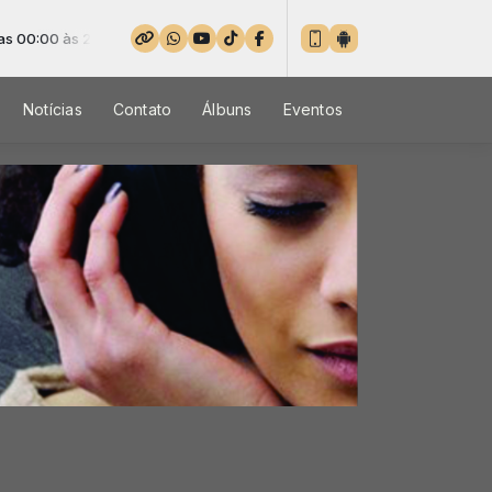
3:59 -
Tocando agora: 076 - Mateus Brito - A Casa Eu Arrumei - Ao V
Notícias
Contato
Álbuns
Eventos