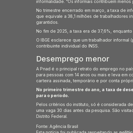
informalidade. “Os informais contribuem menos 
No trimestre encerrado em março, a taxa de in
que equivale a 38,1 milhões de trabalhadores inf
garantidos.
No fim de 2025, a taxa era de 37,6%, enquanto 
O IBGE esclarece que um trabalhador informal 
contribuinte individual do INSS.
Desemprego menor
A Pnad é o principal retrato do emprego no pa
para pessoas com 14 anos ou mais e leva em c
carteira assinada, temporário e por conta própr
No primeiro trimestre do ano,
a taxa de des
para o período.
Pelos critérios do instituto, só é considerad
uma vaga 30 dias antes da pesquisa. São visitad
Distrito Federal.
Fonte: Agência Brasil
Esta notícia foi publicada respeitando as
políti