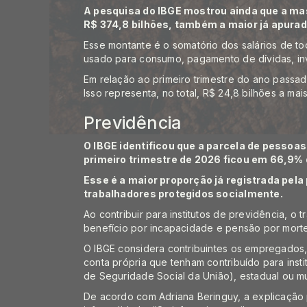
A pesquisa do IBGE mostrou ainda que a ma
R$ 374,8 bilhões, também a maior já apurada
Esse montante é o somatório dos salários de t
usado para consumo, pagamento de dívidas, in
Em relação ao primeiro trimestre do ano passado
Isso representa, no total, R$ 24,8 bilhões a ma
Previdência
O IBGE identificou que a parcela de pessoas
primeiro trimestre de 2026 ficou em 66,9%
Esse é a maior proporção já registrada pela
trabalhadores protegidos socialmente.
Ao contribuir para institutos de previdência, o
benefício por incapacidade e pensão por morte
O IBGE considera contribuintes os empregados
conta própria que tenham contribuído para insti
de Seguridade Social da União), estadual ou mu
De acordo com Adriana Beringuy, a explicação 