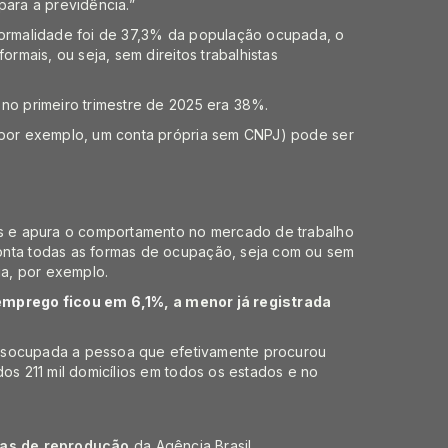
para a previdência.”
formalidade foi de 37,3% da população ocupada, o
ormais, ou seja, sem direitos trabalhistas
no primeiro trimestre de 2025 era 38%.
(por exemplo, um conta própria sem CNPJ) pode ser
ís e apura o comportamento no mercado de trabalho
onta todas as formas de ocupação, seja com ou sem
ia, por exemplo.
emprego ficou em 6,1%
, a menor já registrada
a desocupada a pessoa que efetivamente procurou
os 211 mil domicílios em todos os estados e no
cas de reprodução
da Agência Brasil.