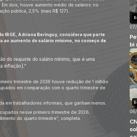
). Em dois, houve aumento médio de salários: no
ação pública, 2,5% (mais R$ 127).
E
07
o IBGE, Adriana Beringuy, considera que parte
Pe
da ao aumento do
salário mínimo, no começo de
bi
ão do reajuste do salário mínimo, que é uma
 inflação].”
primeiro trimestre de 2026 houve redução de 1 milhão
cupados em comparação com o quarto trimestre de
E
ada em trabalhadores informais, que ganham menos.
06
cupados nesse primeiro trimestre de 2026,
imento do quarto trimestre”, completa.
CN
so
ca