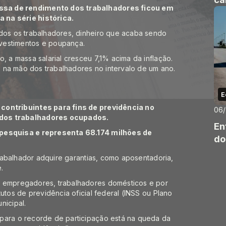
ssa de rendimento dos trabalhadores ficou em
 na série histórica.
odos os trabalhadores, dinheiro que acaba sendo
vestimentos e poupança.
, a massa salarial cresceu 7,1% acima da inflação.
is na mão dos trabalhadores no intervalo de um ano.
E
 contribuintes para fins de previdência no
06
 dos trabalhadores ocupados.
En
 pesquisa e representa 68.174 milhões de
do
 trabalhador adquire garantias, como aposentadoria,
.
, empregadores, trabalhadores domésticos e por
tutos de previdência oficial federal (INSS ou Plano
nicipal.
para o recorde de participação está na queda da