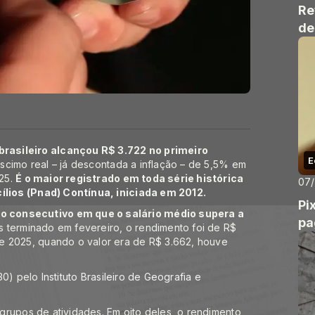
Re
de
rasileiro alcançou R$ 3.722 no primeiro
E
scimo real – já descontada a inflação – de 5,5% em
25.
É o maior registrado em toda série histórica
07
ílios (Pnad) Contínua
, iniciada em 2012.
Pi
o consecutivo em que o salário médio supera a
pa
 terminado em fevereiro, o rendimento foi de R$
e 2025, quando o valor era de R$ 3.662, houve
(30) pelo
Instituto Brasileiro de Geografia e
grupos de atividades. Em oito deles, o rendimento