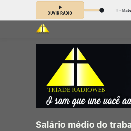
 Gospel das 00:00 às 23:59 -
Tocando agora: 076 - Mateus Brito - A 
OUVIR RÁDIO
Salário médio do trab