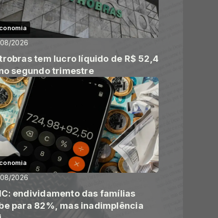
conomia
/08/2026
trobras tem lucro líquido de R$ 52,4
 no segundo trimestre
conomia
/08/2026
C: endividamento das famílias
be para 82%, mas inadimplência
i