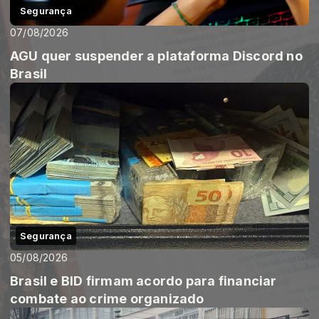
Segurança
07/08/2026
AGU quer suspender a plataforma Discord no
Brasil
Segurança
05/08/2026
Brasil e BID firmam acordo para financiar
combate ao crime organizado