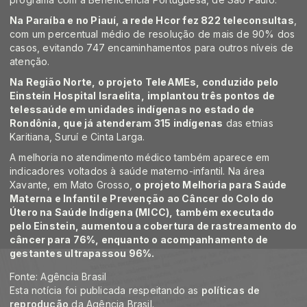
Na Paraíba e no Piauí, a rede Hcor fez 822 teleconsultas
,
com um percentual médio de resolução de mais de 90% dos
casos, evitando 747 encaminhamentos para outros níveis de
atenção.
Na Região Norte, o projeto TeleAMEs, conduzido pelo
Einstein Hospital Israelita,
implantou três pontos de
telessaúde em unidades indígenas no estado de
Rondônia, que já atenderam 315 indígenas
das etnias
Karitiana, Suruí e Cinta Larga.
A melhoria no atendimento médico também aparece em
indicadores voltados à saúde materno-infantil. Na área
Xavante, em Mato Grosso,
o projeto Melhoria para Saúde
Materna e Infantil e Prevenção ao Câncer do Colo do
Útero na Saúde Indígena (MICC), também executado
pelo Einstein, aumentou a cobertura de rastreamento do
câncer para 76%, enquanto o acompanhamento de
gestantes ultrapassou 96%.
Fonte: Agência Brasil
Esta notícia foi publicada respeitando as
políticas de
reprodução
da Agência Brasil.