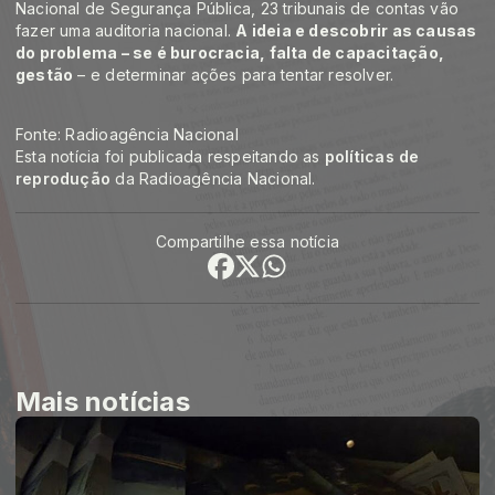
Nacional de Segurança Pública, 23 tribunais de contas vão
fazer uma auditoria nacional.
A ideia e descobrir as causas
do problema – se é burocracia, falta de capacitação,
gestão
– e determinar ações para tentar resolver.
Fonte: Radioagência Nacional
Esta notícia foi publicada respeitando as
políticas de
reprodução
da Radioagência Nacional.
Compartilhe essa notícia
Mais notícias