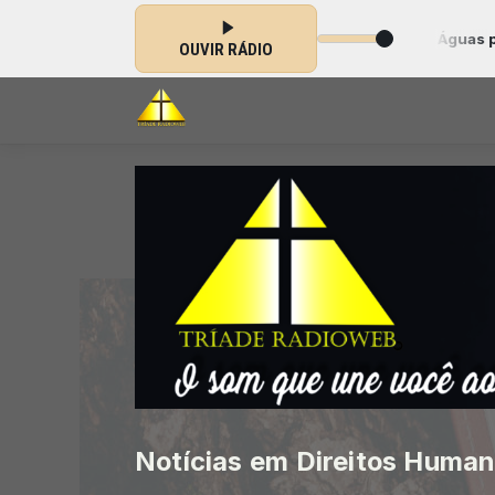
Louve e adore das 20:20 às 21:44 -
Tocando agora: Águas purificad
OUVIR RÁDIO
Notícias em Direitos Huma